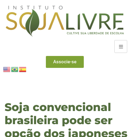
Pular
para
o
conteúdo
Associe-se
Soja convencional
brasileira pode ser
opção dos japoneses