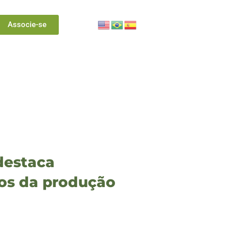
Associe-se
destaca
ios da produção